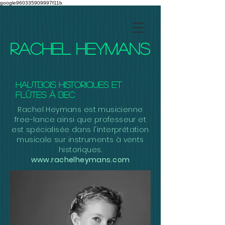
google960335909997f11b
Rachel Heymans
Hautbois historiques et
flûtes à bec
Rachel Heymans est musicienne
free-lance ainsi que professeur et
est spécialisée dans l'interprétation
musicale sur instruments à vents
historiques.
www.rachelheymans.com